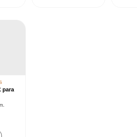
S
X para
m.