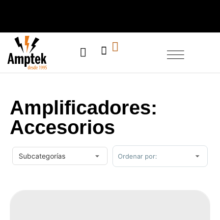
SERVICIO TÉCNICO
Amplificadores:
Accesorios
Sort Products