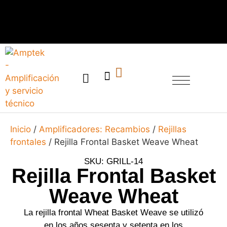
SERVICIO TÉCNICO
Inicio
/
Amplificadores: Recambios
/
Rejillas
frontales
/ Rejilla Frontal Basket Weave Wheat
SKU: GRILL-14
Rejilla Frontal Basket
Weave Wheat
La rejilla frontal Wheat Basket Weave se utilizó
en los años sesenta y setenta en los