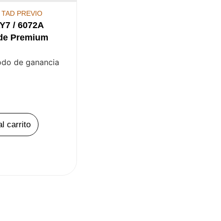
,
TAD PREVIO
Y7 / 6072A
de Premium
d
odo de ganancia
l carrito