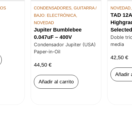
TOS
CONDENSADORES
,
GUITARRA /
NOVEDAD
TAD 12A
BAJO: ELECTRÓNICA
,
Highgra
NOVEDAD
Jupiter Bumblebee
Selecte
0.047uF – 400V
Doble tri
media
Condensador Jupiter (USA)
Paper-in-Oil
42,50
€
44,50
€
Añadir a
Añadir al carrito