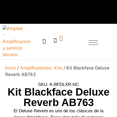
SERVICIO TÉCNICO
Inicio
/
Amplificadores: Kits
/ Kit Blackface Deluxe
Reverb AB763
SKU: K-BFDLXR-NC
Kit Blackface Deluxe
Reverb AB763
El Deluxe Reverb es uno de los clásicos de la