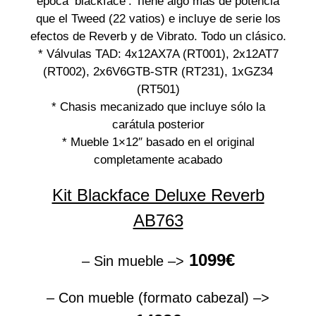
época ‘blackface’. Tiene algo más de potencia
que el Tweed (22 vatios) e incluye de serie los
efectos de Reverb y de Vibrato. Todo un clásico.
* Válvulas TAD: 4x12AX7A (RT001), 2x12AT7
(RT002), 2x6V6GTB-STR (RT231), 1xGZ34
(RT501)
* Chasis mecanizado que incluye sólo la
carátula posterior
* Mueble 1×12″ basado en el original
completamente acabado
Kit Blackface Deluxe Reverb
AB763
1099€
– Sin mueble –>
– Con mueble (formato cabezal) –>