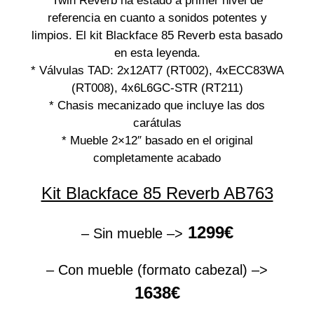
Twin Reverb ha estado a primer nivel de
referencia en cuanto a sonidos potentes y
limpios. El kit Blackface 85 Reverb esta basado
en esta leyenda.
* Válvulas TAD: 2x12AT7 (RT002), 4xECC83WA
(RT008), 4x6L6GC-STR (RT211)
* Chasis mecanizado que incluye las dos
carátulas
* Mueble 2×12″ basado en el original
completamente acabado
Kit Blackface 85 Reverb AB763
1299€
– Sin mueble –>
– Con mueble (formato cabezal) –>
1638€