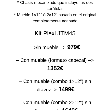
* Chasis mecanizado que incluye las dos
carátulas
* Mueble 1×12″ ó 2×12″ basado en el original
completamente acabado
Kit Plexi JTM45
979€
– Sin mueble –>
– Con mueble (formato cabezal) –>
1352€
– Con mueble (combo 1×12″) sin
1499€
altavoz–>
– Con mueble (combo 2×12″) sin