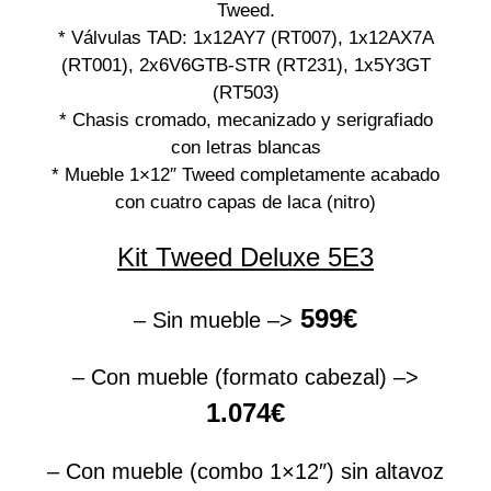
Tweed.
* Válvulas TAD: 1x12AY7 (RT007), 1x12AX7A
(RT001), 2x6V6GTB-STR (RT231), 1x5Y3GT
(RT503)
* Chasis cromado, mecanizado y serigrafiado
con letras blancas
* Mueble 1×12″ Tweed completamente acabado
con cuatro capas de laca (nitro)
Kit Tweed Deluxe 5E3
599€
– Sin mueble –>
– Con mueble (formato cabezal) –>
1.074€
– Con mueble (combo 1×12″) sin altavoz