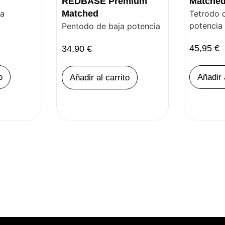
REDBASE Premium
Matche
ia
Matched
Tetrodo 
potencia
Pentodo de baja potencia
45,95
€
34,90
€
o
Añadir 
Añadir al carrito