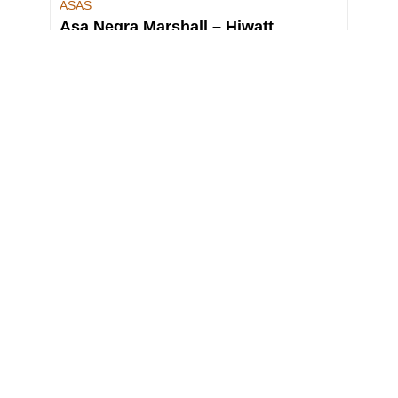
ASAS
Asa Negra Marshall – Hiwatt
Asa vintage
13,90
€
Añadir al carrito