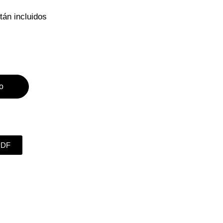
tán incluidos
to
PDF