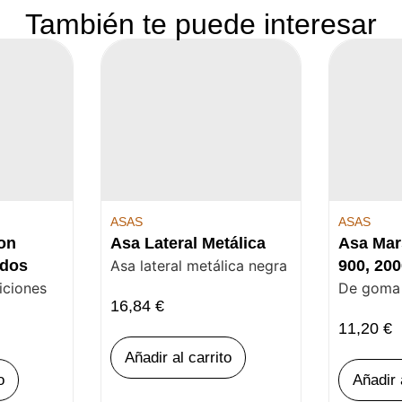
También te puede interesar
ASAS
ASAS
on
Asa Lateral Metálica
Asa Mar
ados
Asa lateral metálica negra
900, 200
iciones
De goma
16,84
€
11,20
€
Añadir al carrito
o
Añadir 