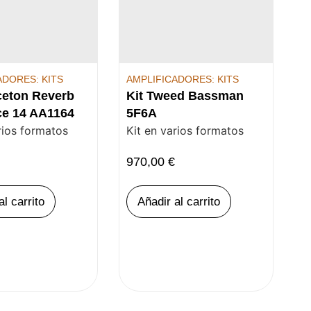
ADORES: KITS
AMPLIFICADORES: KITS
ceton Reverb
Kit Tweed Bassman
ce 14 AA1164
5F6A
rios formatos
Kit en varios formatos
970,00
€
al carrito
Añadir al carrito