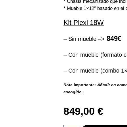
* Chasis mecanizado que incl
* Mueble 1×12″ basado en el 
Kit Plexi 18W
849€
– Sin mueble –>
– Con mueble (formato c
– Con mueble (combo 1×1
Nota Importante:
Añadir en come
escogido.
849,00
€