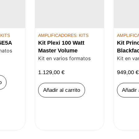
KITS
AMPLIFICADORES: KITS
AMPLIFIC
 5E5A
Kit Plexi 100 Watt
Kit Prin
rmatos
Master Volume
Blackfa
Kit en varios formatos
Kit en va
1.129,00
€
949,00
€
o
Añadir al carrito
Añadir 