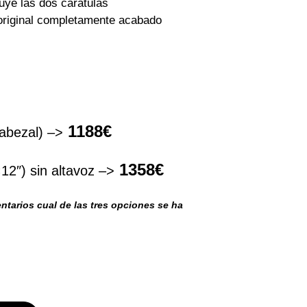
uye las dos carátulas
original completamente acabado
1188€
abezal) –>
1358€
2″) sin altavoz –>
ntarios cual de las tres opciones se ha