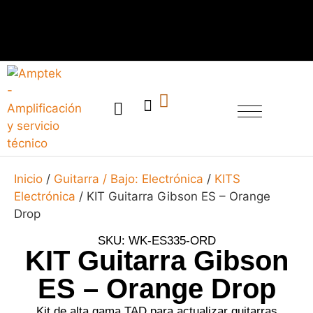
SERVICIO TÉCNICO
Inicio
/
Guitarra / Bajo: Electrónica
/
KITS
Electrónica
/ KIT Guitarra Gibson ES – Orange
Drop
SKU: WK-ES335-ORD
KIT Guitarra Gibson
ES – Orange Drop
Kit de alta gama TAD para actualizar guitarras