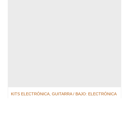
KITS ELECTRÓNICA
,
GUITARRA / BAJO: ELECTRÓNICA
KIT Guitarra Stratocaster – TAD Oil Cap
Kit electrónico completo para actualizar
guitarras tipo Fender Stratocaster
64,95
€