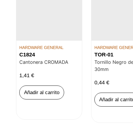
HARDWARE GENERAL
HARDWARE GENE
C1824
TOR-01
Cantonera CROMADA
Tornillo Negro d
30mm
1,41
€
0,44
€
Añadir al carrito
Añadir al carrit