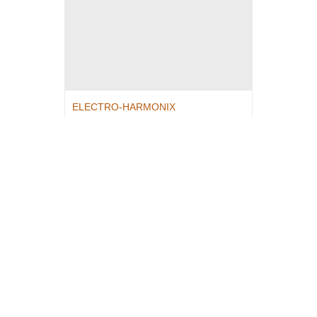
ELECTRO-HARMONIX
KT90 EH
Tetrodo de alta potencia
75,00
€
Añadir al carrito