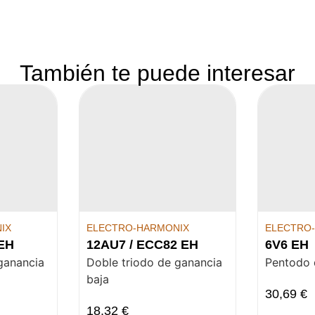
También te puede interesar
IX
ELECTRO-HARMONIX
ELECTRO
 EH
12AU7 / ECC82 EH
6V6 EH
ganancia
Doble triodo de ganancia
Pentodo 
baja
30,69
€
18,32
€