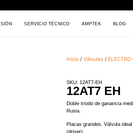
SIÓN
SERVICIO TÉCNICO
AMPTEK
BLOG
Inicio
/
Válvulas
/
ELECTRO
SKU: 12AT7-EH
12AT7 EH
Doble triodo de ganancia med
Rusia.
Placas grandes. Válvula idea
(driver).