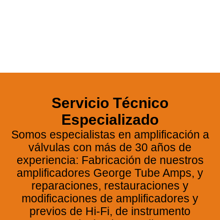
George GTA-40
Servicio Técnico
25 Aniversario de
nuestro clásico de Alta
Especializado
Fidelidad
Somos especialistas en amplificación a
válvulas con más de 30 años de
experiencia: Fabricación de nuestros
VER GEORGE GTA-40
amplificadores George Tube Amps, y
reparaciones, restauraciones y
modificaciones de amplificadores y
previos de Hi-Fi, de instrumento