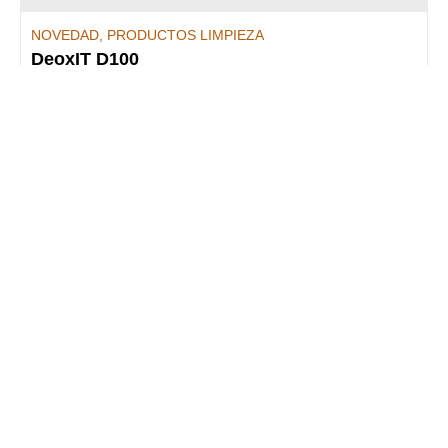
NOVEDAD
,
PRODUCTOS LIMPIEZA
DeoxIT D100
Spray de limpieza
29,80
€
Añadir al carrito