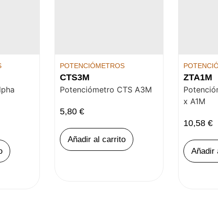
S
POTENCIÓMETROS
POTENCI
CTS3M
ZTA1M
lpha
Potenciómetro CTS A3M
Potenció
x A1M
5,80
€
10,58
€
Añadir al carrito
o
Añadir 