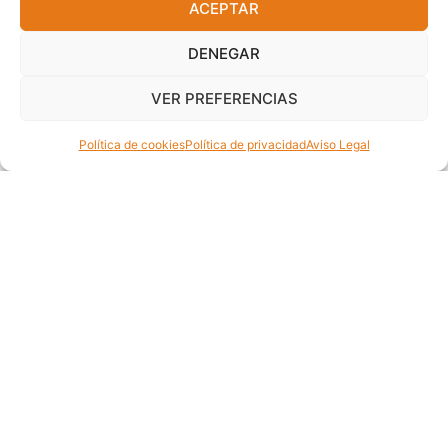
ACEPTAR
DENEGAR
VER PREFERENCIAS
Política de cookies
Política de privacidad
Aviso Legal
CONDENSADORES
,
CONDENSADORES DE SEÑAL
SM500
TAD Silver Mica 500pF / 500V
1,65
€
Añadir al carrito