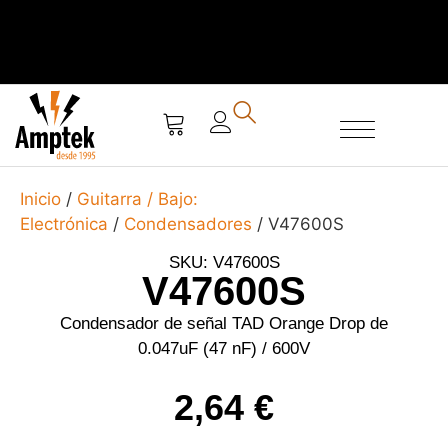
SERVICIO TÉCNICO
Inicio
/
Guitarra / Bajo:
Electrónica
/
Condensadores
/ V47600S
SKU: V47600S
V47600S
Condensador de señal TAD Orange Drop de
0.047uF (47 nF) / 600V
2,64
€