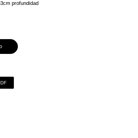
33cm profundidad
to
PDF