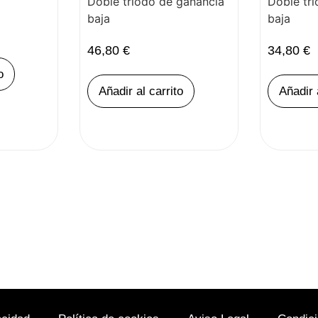
Doble triodo de ganancia
Doble tr
baja
baja
46,80
€
34,80
€
o
Añadir al carrito
Añadir 