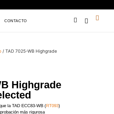
CONTACTO
o
/ TAD 7025-WB Highgrade
B Highgrade
lected
 que la TAD ECC83-WB (
RT093
)
probación más rigurosa