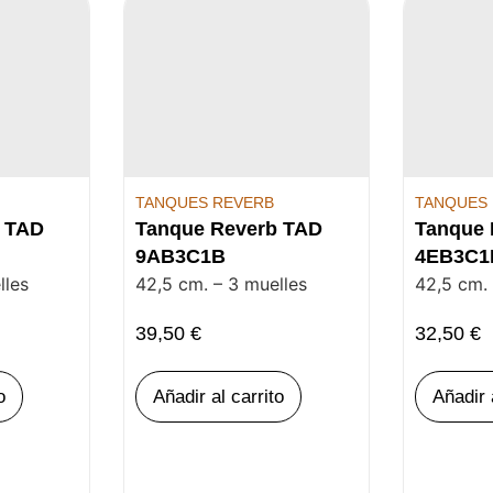
TANQUES REVERB
TANQUES
b TAD
Tanque Reverb TAD
Tanque 
9AB3C1B
4EB3C1
lles
42,5 cm. – 3 muelles
42,5 cm. 
39,50
€
32,50
€
o
Añadir al carrito
Añadir 