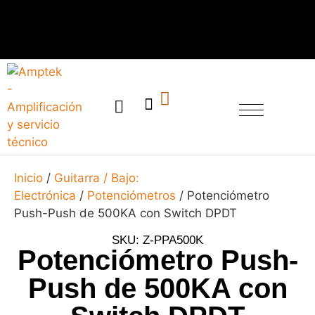
SERVICIO TÉCNICO
Inicio
/
Guitarra / Bajo:
Electrónica
/
Potenciómetros
/ Potenciómetro
Push-Push de 500KA con Switch DPDT
SKU: Z-PPA500K
Potenciómetro Push-
Push de 500KA con