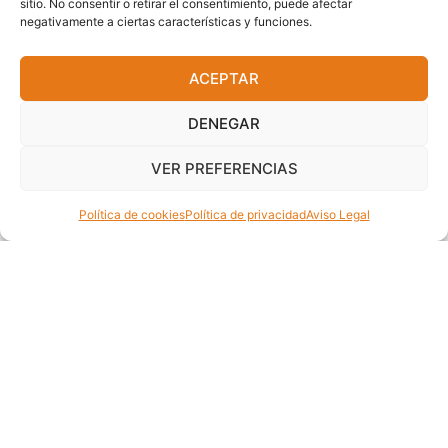
sitio. No consentir o retirar el consentimiento, puede afectar
negativamente a ciertas características y funciones.
ACEPTAR
DENEGAR
VER PREFERENCIAS
Política de cookies
Política de privacidad
Aviso Legal
CONECTORES
Conector Mono Marshall PCB
Con interruptor SPDT
6,78
€