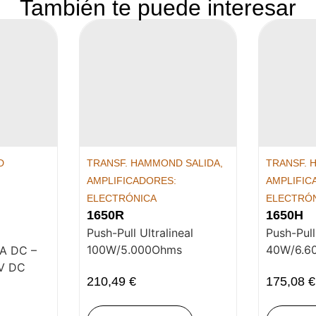
También te puede interesar
D
TRANSF. HAMMOND SALIDA
,
TRANSF. 
AMPLIFICADORES:
AMPLIFIC
ELECTRÓNICA
ELECTRÓ
1650R
1650H
Push-Pull Ultralineal
Push-Pull
100W/5.000Ohms
40W/6.6
mA DC –
 V DC
210,49
€
175,08
€