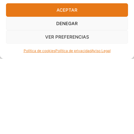
ACEPTAR
TRANSF. HAMMOND SALIDA
,
AMPLIFICADORES:
ELECTRÓNICA
DENEGAR
1620
VER PREFERENCIAS
Push-Pull Ultralineal 20W/6.600Ohms
144,06
€
Política de cookies
Política de privacidad
Aviso Legal
Añadir al carrito