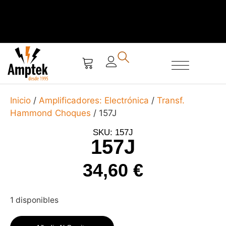
SERVICIO TÉCNICO
Inicio
/
Amplificadores: Electrónica
/
Transf.
Hammond Choques
/ 157J
SKU: 157J
157J
34,60
€
1 disponibles