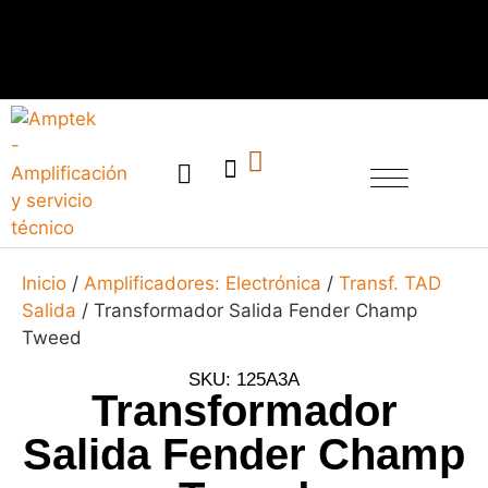
SERVICIO TÉCNICO
Inicio
/
Amplificadores: Electrónica
/
Transf. TAD
Salida
/ Transformador Salida Fender Champ
Tweed
SKU: 125A3A
Transformador
Salida Fender Champ