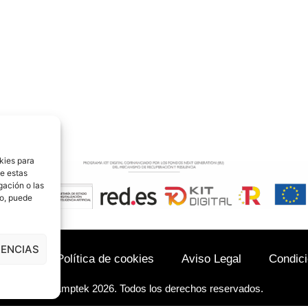
kies para
de estas
gación o las
to, puede
RENCIAS
acidad
Política de cookies
Aviso Legal
Condic
© Amptek 2026. Todos los derechos reservados.