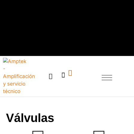
SERVICIO TÉCNICO
Válvulas