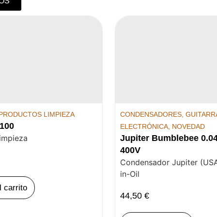
OS
PRODUCTOS LIMPIEZA
CONDENSADORES
,
GUITARRA
100
ELECTRÓNICA
,
NOVEDAD
limpieza
Jupiter Bumblebee 0.0
400V
Condensador Jupiter (USA
in-Oil
l carrito
44,50
€