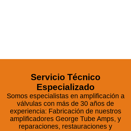
George GTA-40
Servicio Técnico
25 Aniversario de
nuestro clásico de Alta
Especializado
Fidelidad
Somos especialistas en amplificación a
válvulas con más de 30 años de
experiencia: Fabricación de nuestros
VER GEORGE GTA-40
amplificadores George Tube Amps, y
reparaciones, restauraciones y