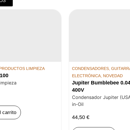
OS
PRODUCTOS LIMPIEZA
CONDENSADORES
,
GUITARRA
100
ELECTRÓNICA
,
NOVEDAD
limpieza
Jupiter Bumblebee 0.0
400V
Condensador Jupiter (USA
in-Oil
l carrito
44,50
€