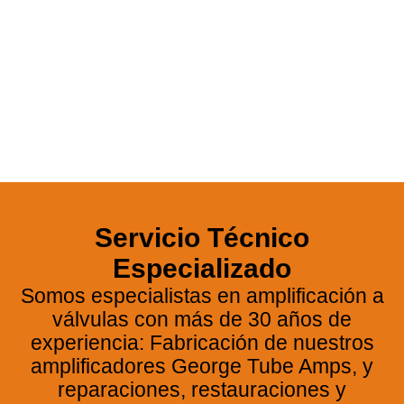
George GTA-40
Servicio Técnico
25 Aniversario de
nuestro clásico de Alta
Especializado
Fidelidad
Somos especialistas en amplificación a
válvulas con más de 30 años de
experiencia: Fabricación de nuestros
VER GEORGE GTA-40
amplificadores George Tube Amps, y
reparaciones, restauraciones y