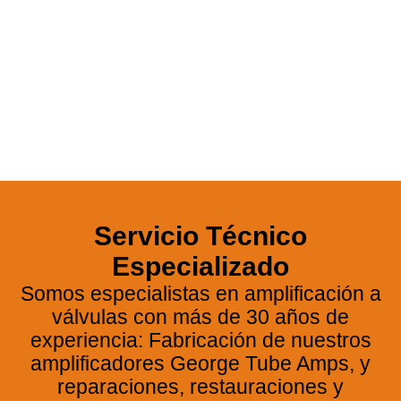
George GTA-40
Servicio Técnico
25 Aniversario de
nuestro clásico de Alta
Especializado
Fidelidad
Somos especialistas en amplificación a
válvulas con más de 30 años de
experiencia: Fabricación de nuestros
VER GEORGE GTA-40
amplificadores George Tube Amps, y
reparaciones, restauraciones y